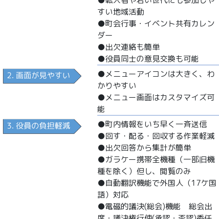
●転入者や若い世代にも参加しや
すい地域活動
●町会行事・イベント共有カレン
ダー
●出欠連絡も簡単
●役員同士の意見交換も可能
●メニューアイコンは大きく、わ
かりやすい
●メニュー画面はカスタマイズ可
能
●町内情報をいち早く一斉送信
●回す・配る・回収する作業軽減
●出欠回答から集計が簡単
●ガラケー携帯全機種（一部旧機
種を除く）但し、閲覧のみ
●自動翻訳機能で外国人（17ケ国
語）対応
●電磁的議決(総会)機能 総会出
席・議決権行使(承認・否認)委任